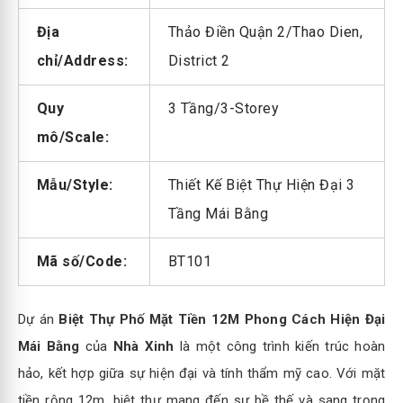
Địa
Thảo Điền Quận 2/Thao Dien,
chỉ/Address:
District 2
Quy
3 Tầng/3-Storey
mô/Scale:
Mẫu/Style:
Thiết Kế Biệt Thự Hiện Đại 3
Tầng Mái Bằng
Mã số/Code:
BT101
Dự án
Biệt Thự Phố Mặt Tiền 12M Phong Cách Hiện Đại
Mái Bằng
của
Nhà Xinh
là một công trình kiến trúc hoàn
hảo, kết hợp giữa sự hiện đại và tính thẩm mỹ cao. Với mặt
tiền rộng 12m, biệt thự mang đến sự bề thế và sang trọng