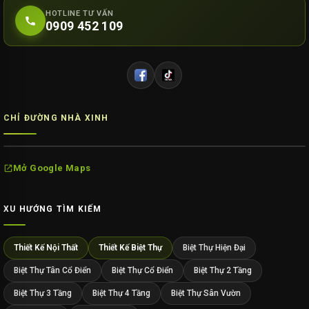
HOTLINE TƯ VẤN
0909 452 109
CHỈ ĐƯỜNG NHÀ XINH
Mở Google Maps
XU HƯỚNG TÌM KIẾM
Thiết Kế Nội Thất
Thiết Kế Biệt Thự
Biệt Thự Hiện Đại
Biệt Thự Tân Cổ Điển
Biệt Thự Cổ Điển
Biệt Thự 2 Tầng
Biệt Thự 3 Tầng
Biệt Thự 4 Tầng
Biệt Thự Sân Vườn