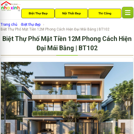
Biệt Thự Đẹp
Nội Thất Đẹp
Thi Công
T
o
Trang chủ
Biệt thự đẹp
g
Biệt Thự Phố Mặt Tiền 12M Phong Cách Hiện Đại Mái Bằng | BT102
g
Biệt Thự Phố Mặt Tiền 12M Phong Cách Hiện
l
e
Đại Mái Bằng | BT102
n
a
v
i
g
a
t
i
o
n