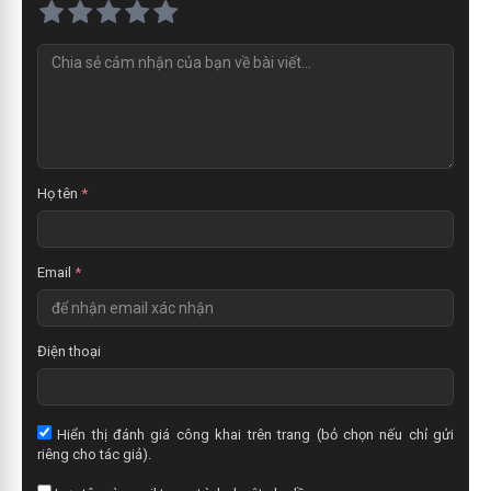
N
h
ậ
n
x
é
t
Họ tên
*
Email
*
Điện thoại
Hiển thị đánh giá công khai trên trang (bỏ chọn nếu chỉ gửi
riêng cho tác giả).