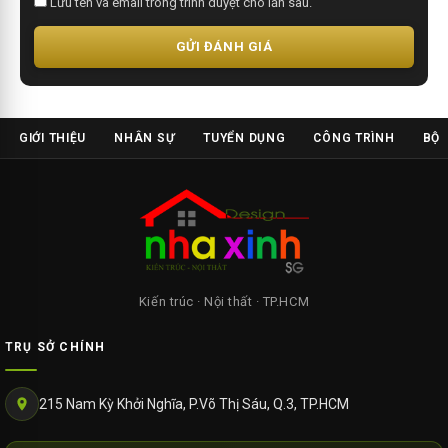
Lưu tên và email trong trình duyệt cho lần sau.
GỬI ĐÁNH GIÁ
GIỚI THIỆU
NHÂN SỰ
TUYỂN DỤNG
CÔNG TRÌNH
BỘ 
Kiến trúc · Nội thất · TP.HCM
TRỤ SỞ CHÍNH
215 Nam Kỳ Khởi Nghĩa, P.Võ Thị Sáu, Q.3, TP.HCM