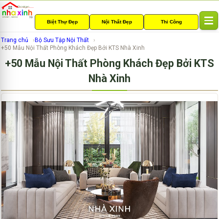
Biệt Thự Đẹp
Nội Thất Đẹp
Thi Công
T
o
Trang chủ
Bộ Sưu Tập Nội Thất
g
+50 Mẫu Nội Thất Phòng Khách Đẹp Bởi KTS Nhà Xinh
g
+50 Mẫu Nội Thất Phòng Khách Đẹp Bởi KTS
l
e
Nhà Xinh
n
a
v
i
g
a
t
i
o
n