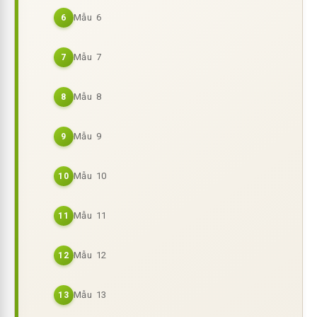
Mẫu 6
6
Mẫu 7
7
Mẫu 8
8
Mẫu 9
9
Mẫu 10
10
Mẫu 11
11
Mẫu 12
12
Mẫu 13
13