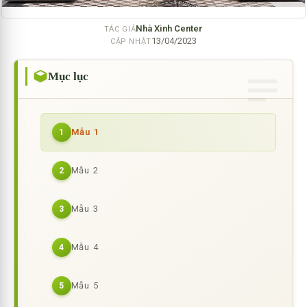
Nhà Xinh Center
TÁC GIẢ
13/04/2023
CẬP NHẬT
Mục lục
Mẫu 1
1
Mẫu 2
2
Mẫu 3
3
Mẫu 4
4
Mẫu 5
5