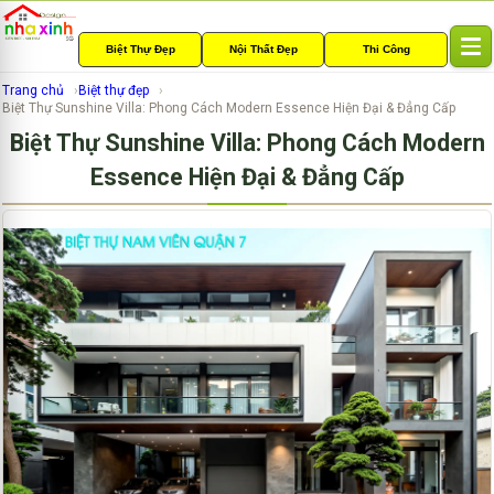
Biệt Thự Đẹp
Nội Thất Đẹp
Thi Công
T
o
Trang chủ
Biệt thự đẹp
g
Biệt Thự Sunshine Villa: Phong Cách Modern Essence Hiện Đại & Đẳng Cấp
g
Biệt Thự Sunshine Villa: Phong Cách Modern
l
e
Essence Hiện Đại & Đẳng Cấp
n
a
v
i
g
a
t
i
o
n