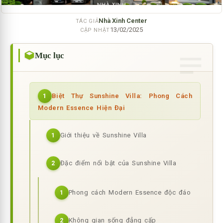
Nhà Xinh Center
TÁC GIẢ
13/02/2025
CẬP NHẬT
Mục lục
Biệt Thự Sunshine Villa: Phong Cách
1
Modern Essence Hiện Đại
Giới thiệu về Sunshine Villa
1
Đặc điểm nổi bật của Sunshine Villa
2
Phong cách Modern Essence độc đáo
1
Không gian sống đẳng cấp
2