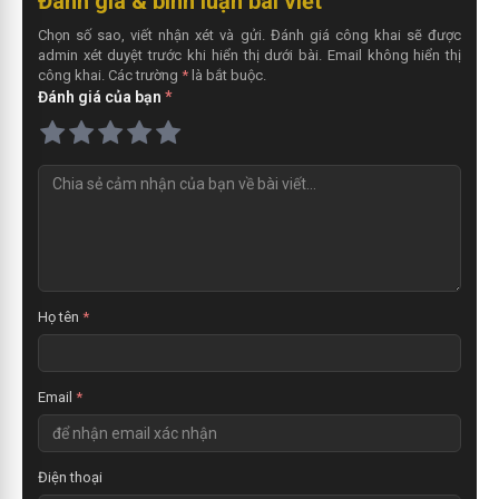
Đánh giá & bình luận bài viết
Chọn số sao, viết nhận xét và gửi. Đánh giá công khai sẽ được
admin xét duyệt trước khi hiển thị dưới bài. Email không hiển thị
công khai. Các trường
*
là bắt buộc.
Đánh giá của bạn
*
N
h
ậ
n
x
é
t
Họ tên
*
Email
*
Điện thoại