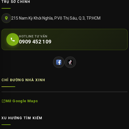
TRỤ SỞ CHÍNH
215 Nam Kỳ Khởi Nghĩa, P.Võ Thị Sáu, Q.3, TP.HCM
HOTLINE TƯ VẤN
0909 452 109
CHỈ ĐƯỜNG NHÀ XINH
Mở Google Maps
XU HƯỚNG TÌM KIẾM