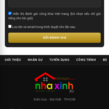
Hiển thị đánh giá công khai trên trang (bỏ chọn nếu chỉ gửi
riêng cho tác giả).
Lưu tên và email trong trình duyệt cho lần sau.
GỬI ĐÁNH GIÁ
GIỚI THIỆU
NHÂN SỰ
TUYỂN DỤNG
CÔNG TRÌNH
BỘ 
Kiến trúc · Nội thất · TP.HCM