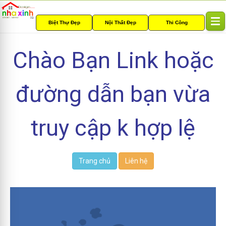
Biệt Thự Đẹp
Nội Thất Đẹp
Thi Công
T
o
g
Chào Bạn Link hoặc
g
l
e
đường dẫn bạn vừa
n
a
v
i
truy cập k hợp lệ
g
a
t
i
Trang chủ
Liên hệ
o
n