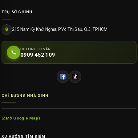
TRỤ SỞ CHÍNH
215 Nam Kỳ Khởi Nghĩa, P.Võ Thị Sáu, Q.3, TP.HCM
HOTLINE TƯ VẤN
0909 452 109
CHỈ ĐƯỜNG NHÀ XINH
Mở Google Maps
XU HƯỚNG TÌM KIẾM