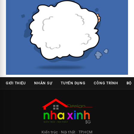
GIỚI THIỆU
NHÂN SỰ
TUYỂN DỤNG
CÔNG TRÌNH
BỘ 
Kiến trúc · Nội thất · TP.HCM