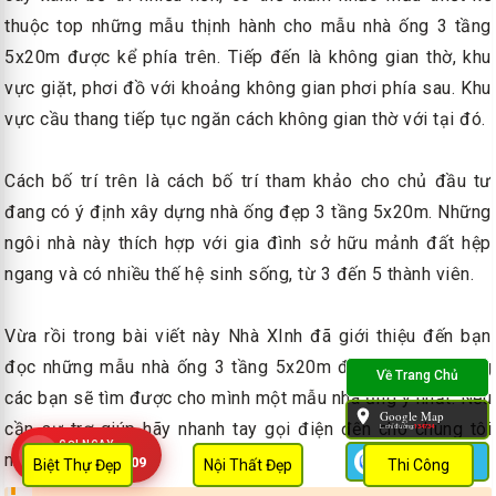
thuộc top những mẫu thịnh hành cho mẫu nhà ống 3 tầng
5x20m được kể phía trên. Tiếp đến là không gian thờ, khu
vực giặt, phơi đồ với khoảng không gian phơi phía sau. Khu
vực cầu thang tiếp tục ngăn cách không gian thờ với tại đó.
Cách bố trí trên là cách bố trí tham khảo cho chủ đầu tư
đang có ý định xây dựng nhà ống đẹp 3 tầng 5x20m. Những
ngôi nhà này thích hợp với gia đình sở hữu mảnh đất hệp
ngang và có nhiều thế hệ sinh sống, từ 3 đến 5 thành viên.
Vừa rồi trong bài viết này Nhà XInh đã giới thiệu đến bạn
đọc những mẫu nhà ống 3 tầng 5x20m đẹp nhất. Hy vọng
các bạn sẽ tìm được cho mình một mẫu nhà ưng ý nhất. Nếu
Google Map
cần sự trợ giúp hãy nhanh tay gọi điện đến cho chúng tôi
L.chỉ đường:
134734
GỌI NGAY
nhé!
Zalo
0909 452 109
Biệt Thự Đẹp
Nội Thất Đẹp
Thi Công