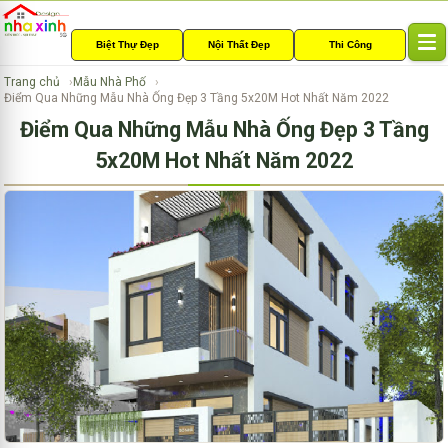
Biệt Thự Đẹp
Nội Thất Đẹp
Thi Công
T
o
Trang chủ
Mẫu Nhà Phố
g
Điểm Qua Những Mẫu Nhà Ống Đẹp 3 Tầng 5x20M Hot Nhất Năm 2022
g
Điểm Qua Những Mẫu Nhà Ống Đẹp 3 Tầng
l
e
5x20M Hot Nhất Năm 2022
n
a
v
i
g
a
t
i
o
n