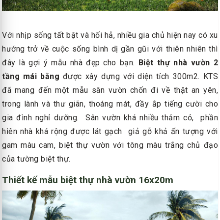
Với nhịp sống tất bật và hối hả, nhiều gia chủ hiện nay có xu
hướng trở về cuộc sống bình dị gần gũi với thiên nhiên thì
đây là gợi ý mẫu nhà đẹp cho bạn.
Biệt thự nhà vườn 2
tầng mái bằng
được xây dựng với diện tích 300m2. KTS
đã mang đến một mẫu sân vườn chốn đi về thật an yên,
trong lành và thư giãn, thoáng mát, đầy ắp tiếng cười cho
gia đình nghỉ dưỡng. Sân vườn khá nhiều thảm cỏ, phần
hiên nhà khá rộng được lát gạch giả gỗ khả ấn tượng với
gam màu cam, biệt thự vườn với tông màu trắng chủ đạo
của tường biệt thự.
Thiết kế mẫu biệt thự nhà vườn 16x20m