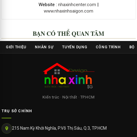
Website :
nhaxinhcenter.com
|
www.nhaxinhsaigon.com
BẠN CÓ THỂ QUAN TÂM
GIỚI THIỆU
NHÂN SỰ
TUYỂN DỤNG
CÔNG TRÌNH
BỘ 
Kiến trúc · Nội thất · TP.HCM
TRỤ SỞ CHÍNH
215 Nam Kỳ Khởi Nghĩa, P.Võ Thị Sáu, Q.3, TP.HCM