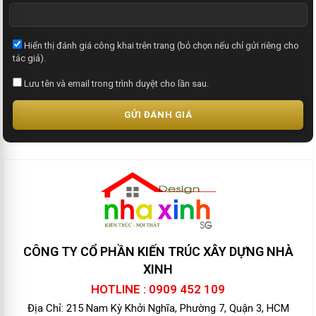
Hiển thị đánh giá công khai trên trang (bỏ chọn nếu chỉ gửi riêng cho
tác giả).
Lưu tên và email trong trình duyệt cho lần sau.
GỬI ĐÁNH GIÁ
CÔNG TY CỔ PHẦN KIẾN TRÚC XÂY DỰNG NHÀ
XINH
HOTLINE : 0909 452 109
Địa Chỉ: 215 Nam Kỳ Khởi Nghĩa, Phường 7, Quận 3, HCM