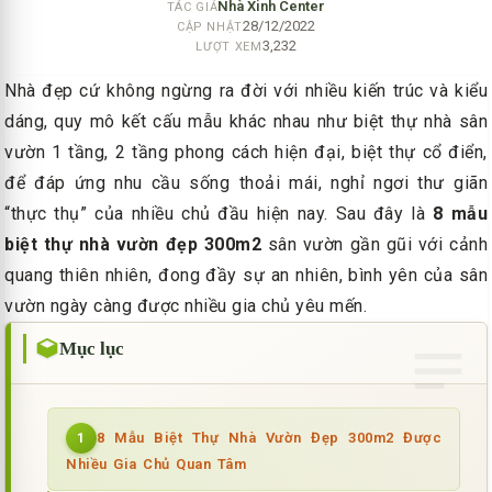
Nhà Xinh Center
TÁC GIẢ
28/12/2022
CẬP NHẬT
3,232
LƯỢT XEM
Nhà đẹp cứ không ngừng ra đời với nhiều kiến trúc và kiểu
dáng, quy mô kết cấu mẫu khác nhau như biệt thự nhà sân
vườn 1 tầng, 2 tầng phong cách hiện đại, biệt thự cổ điển,
để đáp ứng nhu cầu sống thoải mái, nghỉ ngơi thư giãn
“thực thụ” của nhiều chủ đầu hiện nay. Sau đây là
8 mẫu
biệt thự nhà vườn đẹp 300m2
sân vườn gần gũi với cảnh
quang thiên nhiên, đong đầy sự an nhiên, bình yên của sân
vườn ngày càng được nhiều gia chủ yêu mến.
Mục lục
8 Mẫu Biệt Thự Nhà Vườn Đẹp 300m2 Được
1
Nhiều Gia Chủ Quan Tâm