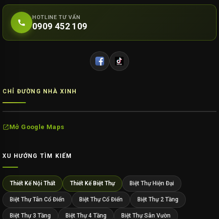
HOTLINE TƯ VẤN
0909 452 109
CHỈ ĐƯỜNG NHÀ XINH
Mở Google Maps
XU HƯỚNG TÌM KIẾM
Thiết Kế Nội Thất
Thiết Kế Biệt Thự
Biệt Thự Hiện Đại
Biệt Thự Tân Cổ Điển
Biệt Thự Cổ Điển
Biệt Thự 2 Tầng
Biệt Thự 3 Tầng
Biệt Thự 4 Tầng
Biệt Thự Sân Vườn