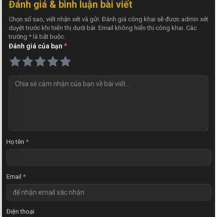
Đánh giá & bình luận bài viết
Chọn số sao, viết nhận xét và gửi. Đánh giá công khai sẽ được admin xét
duyệt trước khi hiển thị dưới bài. Email không hiển thị công khai. Các
trường
*
là bắt buộc.
Đánh giá của bạn
*
N
h
ậ
n
x
é
t
Họ tên
*
Email
*
Điện thoại