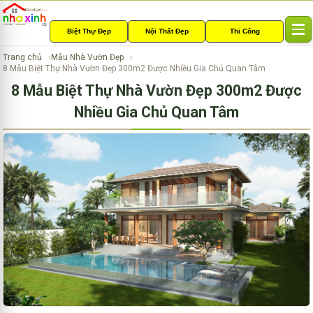
Biệt Thự Đẹp
Nội Thất Đẹp
Thi Công
T
o
Trang chủ
Mẫu Nhà Vườn Đẹp
g
8 Mẫu Biệt Thự Nhà Vườn Đẹp 300m2 Được Nhiều Gia Chủ Quan Tâm
g
8 Mẫu Biệt Thự Nhà Vườn Đẹp 300m2 Được
l
e
Nhiều Gia Chủ Quan Tâm
n
a
v
i
g
a
t
i
o
n