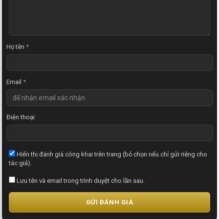
ậ
n
x
é
t
Họ tên
*
Email
*
Điện thoại
Hiển thị đánh giá công khai trên trang (bỏ chọn nếu chỉ gửi riêng cho
tác giả).
Lưu tên và email trong trình duyệt cho lần sau.
GỬI ĐÁNH GIÁ