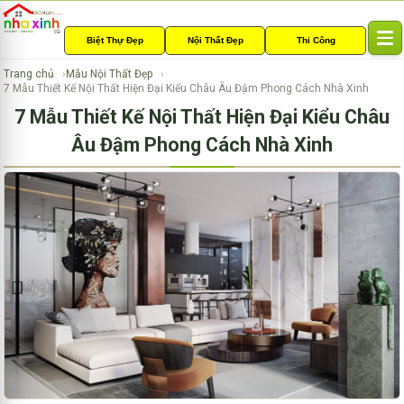
Biệt Thự Đẹp
Nội Thất Đẹp
Thi Công
T
o
Trang chủ
Mẫu Nội Thất Đẹp
g
7 Mẫu Thiết Kế Nội Thất Hiện Đại Kiểu Châu Âu Đậm Phong Cách Nhà Xinh
g
7 Mẫu Thiết Kế Nội Thất Hiện Đại Kiểu Châu
l
e
Âu Đậm Phong Cách Nhà Xinh
n
a
v
i
g
a
t
i
o
n