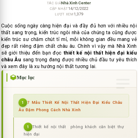
Nhà Xinh Center
TÁC GIẢ
14/12/2022
CẬP NHẬT
1,379
LƯỢT XEM
Cuộc sống ngày càng hiện đại và đầy đủ hơn với nhiều nội
thất sang trọng, kiến trúc ngôi nhà của chúng ta cũng được
kiến trúc sư chăm chút tỉ mỉ, mỗi không gian đều mang vẻ
đẹp rất riêng đậm chất châu âu. Chính vì vậy mà Nhà Xinh
sẽ giới thiệu đến bạn đọc
thiết kế nội thất hiện đại kiểu
châu Âu
sang trọng đang được nhiều chủ đầu tư yêu thích
và xem đây là xu hướng nội thất tương lai.
Mục lục
7 Mẫu Thiết Kế Nội Thất Hiện Đại Kiểu Châu
1
Âu Đậm Phong Cách Nhà Xinh
Thiết kế nội thất phòng khách căn biệt thự
1
hiện đại