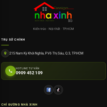
Kiến trúc · Nội thất · TP.HCM
TRỤ SỞ CHÍNH
215 Nam Kỳ Khởi Nghĩa, P.Võ Thị Sáu, Q.3, TP.HCM
HOTLINE TƯ VẤN
0909 452 109
CHỈ ĐƯỜNG NHÀ XINH