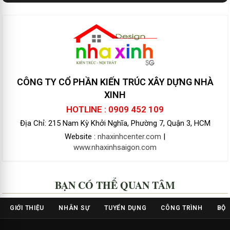
CÔNG TY CỔ PHẦN KIẾN TRÚC XÂY DỰNG NHÀ
XINH
HOTLINE : 0909 452 109
Địa Chỉ: 215 Nam Kỳ Khởi Nghĩa, Phường 7, Quận 3, HCM
Website :
nhaxinhcenter.com
|
www.nhaxinhsaigon.com
BẠN CÓ THỂ QUAN TÂM
GIỚI THIỆU
NHÂN SỰ
TUYỂN DỤNG
CÔNG TRÌNH
BỘ 