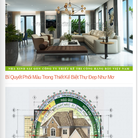
Bí Quyết Phối Màu Trong Thiết Kế Biệt Thự Đẹp Như Mơ