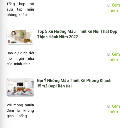
Tổng hợp bộ
ngôi nhà đó.
Xem
sưu tập mẫu
thêm
phòng khách có
bàn thờ đẹp
nhất hiện nay
đang được khá
Top 5 Xu Hướng Mẫu Thiết Kế Nội Thất Đẹp
nhiều gia chủ
Thịnh Hành Năm 2022
quan tâm. Thiết
kế theo phong
cách hiện đại và
Bạn dự định đổi
Xem
đi kèm những
mới ngôi nhà
thêm
ưu điểm nổi bật
của mình nhưng
đạt chuẩn nội
còn đang phân
thất đẹp mà nó
vân trong việc
sở hữu.
chọn lựa các
Gợi Ý Những Mẫu Thiết Kế Phòng Khách
mẫu thiết kế nội
15m2 Đẹp Hiện Đại
thất đẹp như thế
nào để tạo nên
sự độc đáo
Với mong muốn
Xem
nhưng vẫn mang
đem lại không
thêm
lại cá tính riêng
gian sống lý
của mình?
tưởng cho mọi
gia đình, sau