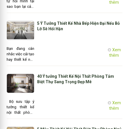
tự hỏi mình tại
thêm
gia chủ.
sao bạn lại cảm
thấy tràn đầy
sinh lực ngay khi
bước chân vào
5 Ý Tưởng Thiết Kế Nhà Bếp Hiện Đại Nếu Bỏ
căn phòng
Lỡ Sẽ Hối Hận
mang màu đỏ
sặc sỡ hay thật
bình yên khi ở
Bạn đang cân
Xem
trong một không
nhắc việc cải tạo
thêm
gian sống với
hay thiết kế nhà
gam màu trung
bếp hiện đại
tính đẹp mắt?
nhưng không
Đó có thể là do
chắc liệu phong
40 Ý tưởng Thiết Kế Nội Thất Phòng Tắm
tâm lý màu sắc
cách đó có phù
Biệt Thự Sang Trọng Đẹp Mê
trong thiết..
hợp với không
gian nhà bạn
một trăm phần
Bộ sưu tập ý
Xem
trăm hay không?
tưởng thiết kế
thêm
nội thất phòng
tắm biệt thự
sang trọng được
tuyển chọn bên