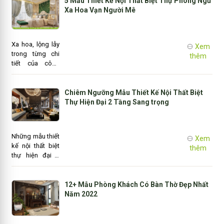
5 Mẫu Thiết Kế Nội Thất Biệt Thự Phòng Ngủ
dưới chắc chắn
Xa Hoa Vạn Người Mê
sẽ truyền cảm
hứng cho bạn.
Vì vậy, hãy làm
Xa hoa, lộng lẫy
Xem
mờ đèn, bật một
trong từng chi
thêm
vài bản nhạc nhẹ
tiết của công
nhàng và chìm
trình thi công
vào không gian
mẫu thiết kế nội
bình yên với một
thất biệt thự
Chiêm Ngưỡng Mẫu Thiết Kế Nội Thất Biệt
chiếc bồn tắm t..
phòng ngủ được
Thự Hiện Đại 2 Tầng Sang trọng
chúng tôi cấp
nhật ngay sau
đây sẽ khiến
Những mẫu thiết
Xem
bạn trầm trồ
kế nội thất biệt
thêm
khen ngợi vì vẻ
thự hiện đại 2
đến ma mị đến
tầng này đã trở
siêu lòng.
thành bầu trời
tâm huyết của
12+ Mẫu Phòng Khách Có Bàn Thờ Đẹp Nhất
các KTS khi toàn
Năm 2022
bộ ý tưởng, thời
gian và công
sức đều đặt vào