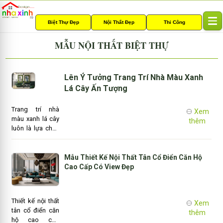
Biệt Thự Đẹp
Nội Thất Đẹp
Thi Công
T
o
MẪU NỘI THẤT BIỆT THỰ
g
g
l
e
Lên Ý Tưởng Trang Trí Nhà Màu Xanh
n
Lá Cây Ấn Tượng
a
v
Trang trí nhà
Xem
i
màu xanh lá cây
thêm
g
luôn là lựa chọn
a
hàng đầu cho
t
những nơi cần
i
sự thư giãn như
Mẫu Thiết Kế Nội Thất Tân Cổ Điển Căn Hộ
o
phòng ngủ,
Cao Cấp Có View Đẹp
n
phòng khách và
phòng tắm. Nếu
là một người bận
Thiết kế nội thất
Xem
rộn với công
tân cổ điển căn
thêm
việc, chắc hẳn
hộ cao cấp
bạn sẽ rất trân