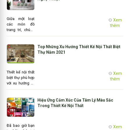
có thể tham
khảo về những
gợi ý về ý tưởng
Giữa một loạt
Xem
thiết kế phòng
các món đồ
thêm
ngủ đẹp thông
trang trí, chúng
qua bài chia sẻ
tôi tìm thấy sự
dưới đây.
đối trọng của
các món đồ nội
Top Những Xu Hướng Thiết Kế Nội Thất Biệt
thất và bảng
Thự Năm 2021
màu bất ngờ
trong hai mẫu
nội thất nhà tân
Thiết kế nội thất
Xem
cổ điển huy
biệt thự phù hợp
thêm
hoàng này. Nghệ
với xu hướng và
thuật cổ điển
kiến trúc biệt thự
đưa ra những
góp phần nâng
minh chứng về
cao giá trị thẩm
Hiệu Ứng Cảm Xúc Của Tâm Lý Màu Sắc
thị hiếu một
mỹ và mang đến
Trong Thiết Kế Nội Thất
cách sành điệu
không gian
và một..
sống hoàn hảo,
tiện nghị và
Đã bao giờ bạn
Xem
đẳng cấp cho