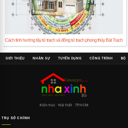
Cách tính hướng tây tứ trạch và đông tứ trạch phong thủy Bát Trạch
GIỚI THIỆU
NHÂN SỰ
TUYỂN DỤNG
CÔNG TRÌNH
BỘ 
Kiến trúc · Nội thất · TP.HCM
TRỤ SỞ CHÍNH