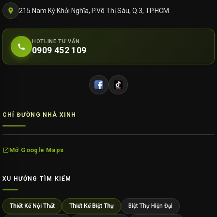
215 Nam Kỳ Khởi Nghĩa, P.Võ Thị Sáu, Q.3, TP.HCM
HOTLINE TƯ VẤN
0909 452 109
CHỈ ĐƯỜNG NHÀ XINH
Mở Google Maps
XU HƯỚNG TÌM KIẾM
Thiết Kế Nội Thất
Thiết Kế Biệt Thự
Biệt Thự Hiện Đại