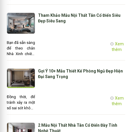
đang được quan
trọng những
tâm rất nhiều
giây phút nghỉ
trong những
Tham Khảo Mẫu Nội Thất Tân Cổ Điển Siêu
ngơi hiếm có
năm gần đây và
Đẹp Siêu Sang
bên người thân..
luôn chiếm trọn
trái tim của
những chủ đầu
Bạn đã sẵn sàng
tư có gu thẩm
Xem
để theo chân
mỹ thời thượng
thêm
Nhà Xinh chiêm
bởi nét đẹp “rất
ngưỡng mẫu nội
Tây” của nó.
thất tân cổ điển
cho không gian
Gợi Ý 10+ Mẫu Thiết Kế Phòng Ngủ Đẹp Hiện
phòng khách
Đại Sang Trọng
liên thông bếp
vô cùng độc
đáo và sang
Đồng thời, để
Xem
trọng, phù hợp
tránh xảy ra một
thêm
cho những ai có
số sai sót không
cá tính mạnh.
đáng có và sở
hữu không gian
phòng ngủ đáng
2 Mẫu Nội Thất Nhà Tân Cổ Điển Đầy Tính
mơ ước, gia chủ
Nghệ Thuật