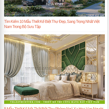
Tìm Kiếm 10 Mẫu Thiết Kế Biệt Thự Đẹp, Sang Trọng Nhất Việt
Nam Trong Bộ Sưu Tập
5 Mẫu Thiết Kế Nội Thất Biệt Thự Phòng Ngủ Xa Hoa Vạn Người