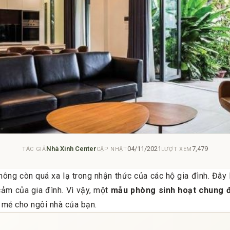
Nhà Xinh Center
04/11/2021
7,479
TÁC GIẢ
CẬP NHẬT
LƯỢT XEM
ông còn quá xa lạ trong nhận thức của các hộ gia đình. Đây l
 cảm của gia đình. Vì vậy, một
mẫu phòng sinh hoạt chung 
 mẻ cho ngôi nhà của bạn.