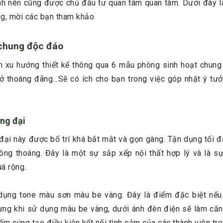
đình nên cũng được chủ đầu tư quan tâm quan tâm. Dưới đây
g, mời các bạn tham khảo.
 chung độc đáo
ạn xu hướng thiết kế thông qua 6 mẫu phòng sinh hoạt chung
 thoáng đãng...Sẽ có ích cho bạn trong việc góp nhặt ý tưởn
ng đại
i này được bố trí khá bắt mắt và gọn gàng. Tận dụng tối đ
hông thoáng. Đây là một sự sắp xếp nội thất hợp lý và là s
á rộng.
dụng tone màu sơn màu be vàng. Đây là điểm đặc biệt nếu 
ưng khi sử dụng màu be vàng, dưới ánh đèn điện sẽ làm căn 
m cúng tạo điều kiện kết nối tình cảm của các thành viên tro