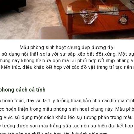
Mẫu phòng sinh hoạt chung đẹp đương đại
sử dụng nội thất sofa với sự sắp xếp bất đối xứng. Một sự 
ung này không hề bừa bộn mà lại phối hợp rất nhịp nhàng vớ
kiến trúc, điêu khắc kết hợp với các đồ vật trang trí tạo n
phong cách cá tính
 hoàn toàn, đây sẽ là 1 ý tưởng hoàn hảo cho các hộ gia đìn
ược hoàn thiện trong mẫu phòng sinh hoạt chung này. Mẫu phò
ng việc sử dụng một cách khéo léo sự tương phản trong màu 
c tường được sơn màu trắng sữa tạo nên sự hiện đại kết hợp