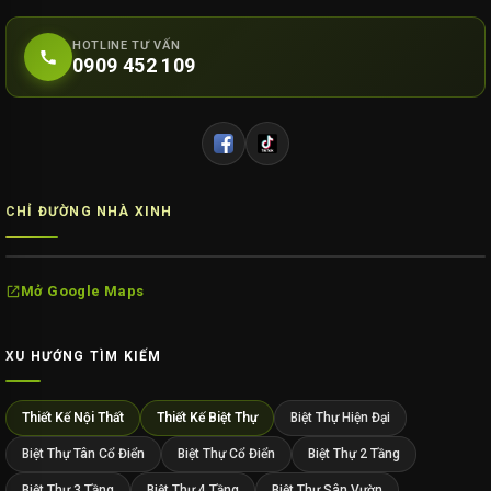
HOTLINE TƯ VẤN
0909 452 109
CHỈ ĐƯỜNG NHÀ XINH
Mở Google Maps
XU HƯỚNG TÌM KIẾM
Thiết Kế Nội Thất
Thiết Kế Biệt Thự
Biệt Thự Hiện Đại
Biệt Thự Tân Cổ Điển
Biệt Thự Cổ Điển
Biệt Thự 2 Tầng
Biệt Thự 3 Tầng
Biệt Thự 4 Tầng
Biệt Thự Sân Vườn