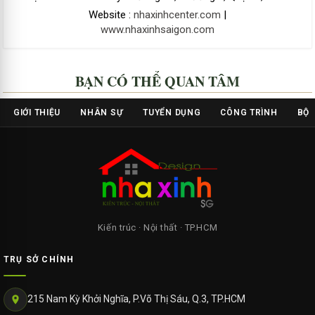
Website :
nhaxinhcenter.com
|
www.nhaxinhsaigon.com
BẠN CÓ THỂ QUAN TÂM
GIỚI THIỆU
NHÂN SỰ
TUYỂN DỤNG
CÔNG TRÌNH
BỘ 
Kiến trúc · Nội thất · TP.HCM
TRỤ SỞ CHÍNH
215 Nam Kỳ Khởi Nghĩa, P.Võ Thị Sáu, Q.3, TP.HCM