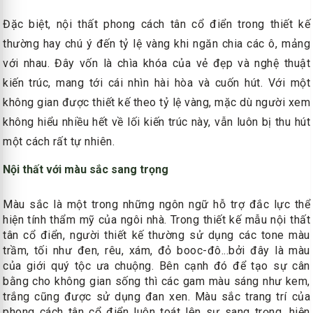
Đặc biệt, nội thất phong cách tân cổ điển trong thiết kế
thường hay chú ý đến tỷ lệ vàng khi ngăn chia các ô, mảng
với nhau. Đây vốn là chìa khóa của vẻ đẹp và nghệ thuật
kiến trúc, mang tới cái nhìn hài hòa và cuốn hút. Với một
không gian được thiết kế theo tỷ lệ vàng, mặc dù người xem
không hiểu nhiều hết về lối kiến trúc này, vẫn luôn bị thu hút
một cách rất tự nhiên.
Nội thất với màu sắc sang trọng
Màu sắc là một trong những ngôn ngữ hỗ trợ đắc lực thể
hiện tính thẩm mỹ của ngôi nhà. Trong thiết kế mẫu nội thất
tân cổ điển, người thiết kế thường sử dụng các tone màu
trầm, tối như đen, rêu, xám, đỏ booc-đô...bởi đây là màu
của giới quý tộc ưa chuộng. Bên cạnh đó để tạo sự cân
bằng cho không gian sống thì các gam màu sáng như kem,
trắng cũng được sử dụng đan xen. Màu sắc trang trí của
phong cách tân cổ điển luôn toát lên sự sang trọng, hiện