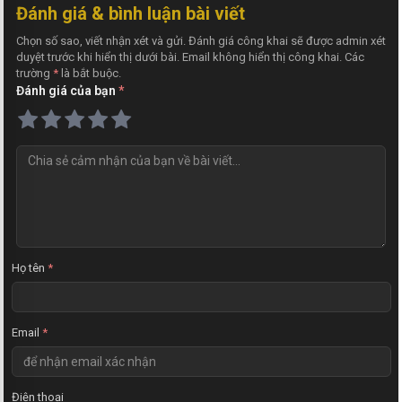
Đánh giá & bình luận bài viết
Chọn số sao, viết nhận xét và gửi. Đánh giá công khai sẽ được admin xét
duyệt trước khi hiển thị dưới bài. Email không hiển thị công khai. Các
trường
*
là bắt buộc.
Đánh giá của bạn
*
N
h
ậ
n
x
é
t
Họ tên
*
Email
*
Điện thoại