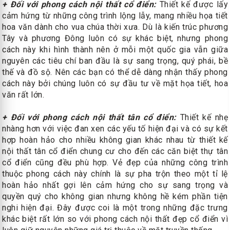
+ Đối với phong cách nội thất cổ điển:
Thiết kế được lấy
cảm hứng từ những công trình lộng lẫy, mang nhiều họa tiết
hoa văn dành cho vua chúa thời xưa. Dù là kiến trúc phương
Tây và phương Đông luôn có sự khác biệt, nhưng phong
cách này khi hình thành nên ở mỗi một quốc gia vẫn giữa
nguyên các tiêu chí ban đầu là sự sang trọng, quý phái, bề
thế và đồ sộ. Nên các bạn có thể dễ dàng nhận thấy phong
cách này bởi chúng luôn có sự đầu tư về mặt họa tiết, hoa
văn rất lớn.
+ Đối với phong cách nội thất tân cổ điển:
Thiết kế nhẹ
nhàng hơn với việc đan xen các yếu tố hiện đại và có sự kết
hợp hoàn hảo cho nhiều không gian khác nhau từ thiết kế
nội thất tân cổ điển chung cư cho đến các căn biệt thự tân
cổ điển cũng đều phù hợp. Vẻ đẹp của những công trình
thuộc phong cách này chính là sự pha trộn theo một tỉ lệ
hoàn hảo nhất gợi lên cảm hứng cho sự sang trọng và
quyền quý cho không gian nhưng không hề kém phần tiện
nghi hiện đại. Đây được coi là một trong những đặc trưng
khác biệt rất lớn so với phong cách nội thất đẹp cổ điển vì