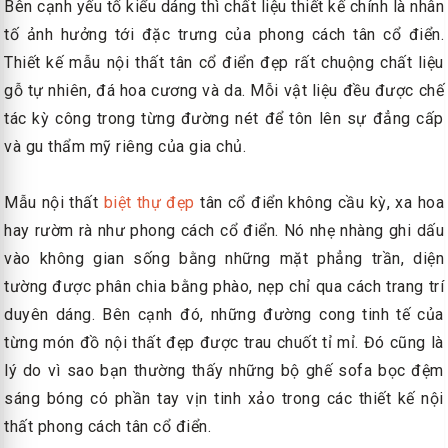
Bên cạnh yếu tố kiểu dáng thì chất liệu thiết kế chính là nhân
tố ảnh hưởng tới đặc trưng của phong cách tân cổ điển.
Thiết kế mẫu nội thất tân cổ điển đẹp rất chuộng chất liệu
gỗ tự nhiên, đá hoa cương và da. Mỗi vật liệu đều được chế
tác kỳ công trong từng đường nét để tôn lên sự đẳng cấp
và gu thẩm mỹ riêng của gia chủ.
Mẫu nội thất
biệt thự đẹp
tân cổ điển không cầu kỳ, xa hoa
hay rườm rà như phong cách cổ điển. Nó nhẹ nhàng ghi dấu
vào không gian sống bằng những mặt phẳng trần, diện
tường được phân chia bằng phào, nẹp chỉ qua cách trang trí
duyên dáng. Bên cạnh đó, những đường cong tinh tế của
từng món đồ nội thất đẹp được trau chuốt tỉ mỉ. Đó cũng là
lý do vì sao bạn thường thấy những bộ ghế sofa bọc đệm
sáng bóng có phần tay vịn tinh xảo trong các thiết kế nội
thất phong cách tân cổ điển.