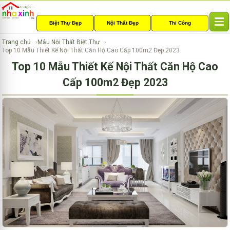
Biệt Thự Đẹp
Nội Thất Đẹp
Thi Công
T
o
Trang chủ
Mẫu Nội Thất Biệt Thự
g
Top 10 Mẫu Thiết Kế Nội Thất Căn Hộ Cao Cấp 100m2 Đẹp 2023
g
Top 10 Mẫu Thiết Kế Nội Thất Căn Hộ Cao
l
e
Cấp 100m2 Đẹp 2023
n
a
v
i
g
a
t
i
o
n