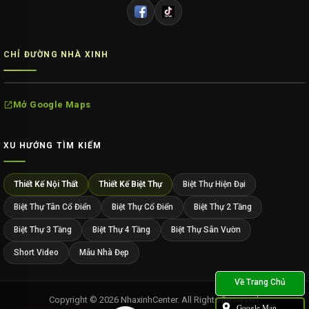
CHỈ ĐƯỜNG NHÀ XINH
Mở Google Maps
XU HƯỚNG TÌM KIẾM
Thiết Kế Nội Thất
Thiết Kế Biệt Thự
Biệt Thự Hiện Đại
Biệt Thự Tân Cổ Điển
Biệt Thự Cổ Điển
Biệt Thự 2 Tầng
Biệt Thự 3 Tầng
Biệt Thự 4 Tầng
Biệt Thự Sân Vườn
Short Video
Mẫu Nhà Đẹp
Copyright © 2026 NhaxinhCenter. All Rights Reserved.
Google Map