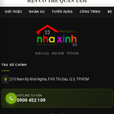
BẠN CÓ THỂ QUAN TÂM
GIỚI THIỆU
NHÂN SỰ
TUYỂN DỤNG
CÔNG TRÌNH
BỘ 
Kiến trúc · Nội thất · TP.HCM
TRỤ SỞ CHÍNH
215 Nam Kỳ Khởi Nghĩa, P.Võ Thị Sáu, Q.3, TP.HCM
HOTLINE TƯ VẤN
0909 452 109