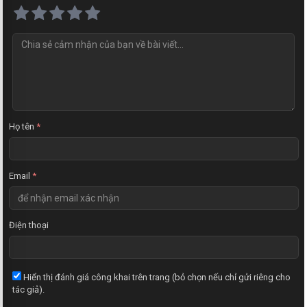
N
h
ậ
n
x
é
t
Họ tên
*
Email
*
Điện thoại
Hiển thị đánh giá công khai trên trang (bỏ chọn nếu chỉ gửi riêng cho
tác giả).