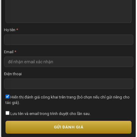
ậ
n
x
é
t
Họ tên
*
Email
*
Điện thoại
Hiển thị đánh giá công khai trên trang (bỏ chọn nếu chỉ gửi riêng cho
tác giả).
Lưu tên và email trong trình duyệt cho lần sau.
GỬI ĐÁNH GIÁ