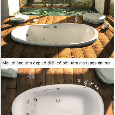
Mẫu phòng tắm đẹp cổ điển có bồn tắm massage âm sàn