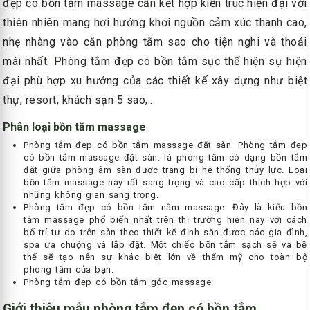
đẹp có bồn tắm massage cần kết hợp kiến trúc hiện đại với
thiên nhiên mang hơi hướng khơi nguồn cảm xúc thanh cao,
nhẹ nhàng vào căn phòng tắm sao cho tiện nghi và thoải
mái nhất. Phòng tắm đẹp có bồn tắm sục thể hiện sự hiện
đại phù hợp xu hướng của các thiết kế xây dựng như biệt
thự, resort, khách sạn 5 sao,...
Phân loại bồn tắm massage
Phòng tắm đẹp có bồn tắm massage đặt sàn: Phòng tắm đẹp
có bồn tắm massage đặt sàn: là phòng tắm có dạng bồn tắm
đặt giữa phòng âm sàn được trang bị hệ thống thủy lực. Loại
bồn tắm massage này rất sang trọng và cao cấp thích hợp với
những không gian sang trọng.
Phòng tắm đẹp có bồn tắm nằm massage: Đây là kiểu bồn
tắm massage phổ biến nhất trên thị trường hiện nay với cách
bố trí tự do trên sàn theo thiết kế định sẵn được các gia đình,
spa ưa chuộng và lắp đặt. Một chiếc bồn tắm sạch sẽ và bề
thế sẽ tạo nên sự khác biệt lớn về thẩm mỹ cho toàn bộ
phòng tắm của bạn.
Phòng tắm đẹp có bồn tắm góc massage:
Giới thiệu mẫu phòng tắm đẹp có bồn tắm