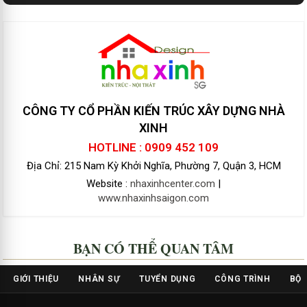
CÔNG TY CỔ PHẦN KIẾN TRÚC XÂY DỰNG NHÀ
XINH
HOTLINE : 0909 452 109
Địa Chỉ: 215 Nam Kỳ Khởi Nghĩa, Phường 7, Quận 3, HCM
Website :
nhaxinhcenter.com
|
www.nhaxinhsaigon.com
BẠN CÓ THỂ QUAN TÂM
GIỚI THIỆU
NHÂN SỰ
TUYỂN DỤNG
CÔNG TRÌNH
BỘ 