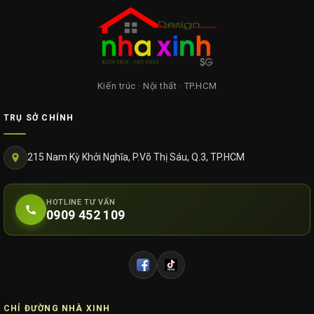
Kiến trúc · Nội thất · TP.HCM
TRỤ SỞ CHÍNH
215 Nam Kỳ Khởi Nghĩa, P.Võ Thị Sáu, Q.3, TP.HCM
HOTLINE TƯ VẤN
0909 452 109
CHỈ ĐƯỜNG NHÀ XINH