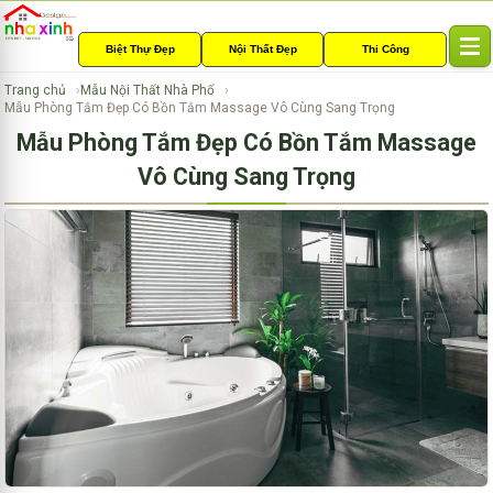
Biệt Thự Đẹp
Nội Thất Đẹp
Thi Công
T
o
Trang chủ
Mẫu Nội Thất Nhà Phố
g
Mẫu Phòng Tắm Đẹp Có Bồn Tắm Massage Vô Cùng Sang Trọng
g
Mẫu Phòng Tắm Đẹp Có Bồn Tắm Massage
l
e
Vô Cùng Sang Trọng
n
a
v
i
g
a
t
i
o
n