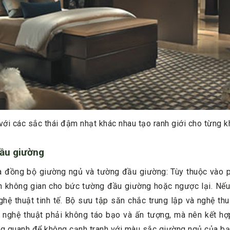
với các sắc thái đậm nhạt khác nhau tạo ranh giới cho từng k
đầu giường
là đồng bộ giường ngủ và tường đầu giường: Tùy thuộc vào p
 không gian cho bức tường đầu giường hoặc ngược lại. Nếu
hệ thuật tinh tế. Bộ sưu tập săn chắc trung lập và nghệ th
 nghệ thuật phải không táo bạo và ấn tượng, mà nên kết hợp
g quanh để không cạnh tranh với màu sắc giường ngủ của bạ