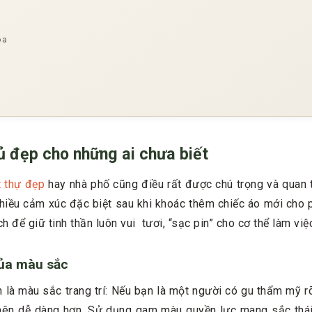
òa
ủ đẹp cho những ai chưa biết
t thự đẹp
hay nhà phố cũng điều rất được chú trọng và quan t
 nhiều cảm xúc đặc biệt sau khi khoác thêm chiếc áo mới cho 
h để giữ tinh thần luôn vui tươi, “sạc pin” cho cơ thể làm vi
của màu sắc
n là màu sắc trang trí: Nếu bạn là một người có gu thẩm mỹ rõ
ở nên dễ dàng hơn. Sử dụng gam màu quyền lực mang sắc th