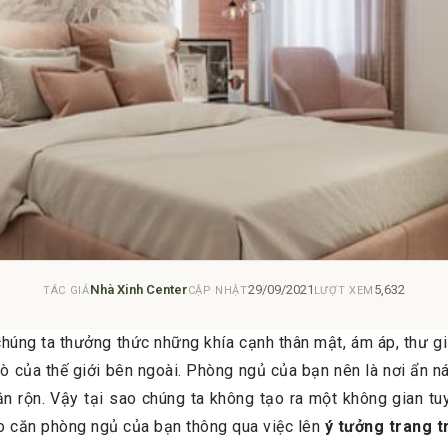
Nhà Xinh Center
29/09/2021
5,632
TÁC GIẢ
CẬP NHẬT
LƯỢT XEM
chúng ta thưởng thức những khía cạnh thân mật, ám áp, thư g
mò của thế giới bên ngoài. Phòng ngủ của bạn nên là nơi ẩn ná
bận rộn. Vậy tại sao chúng ta không tạo ra một không gian 
o căn phòng ngủ của bạn thông qua việc lên
ý tưởng trang t