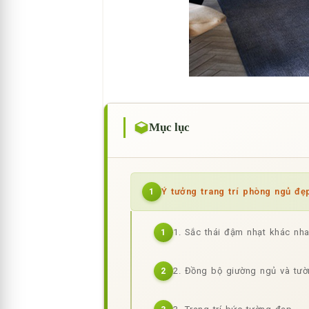
Mục lục
Ý tưởng trang trí phòng ngủ đẹ
1
1. Sắc thái đậm nhạt khác nh
1
2. Đồng bộ giường ngủ và tư
2