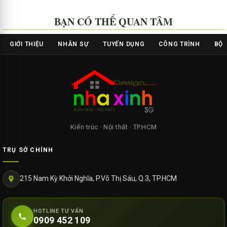
BẠN CÓ THỂ QUAN TÂM
GIỚI THIỆU
NHÂN SỰ
TUYỂN DỤNG
CÔNG TRÌNH
BỘ 
Kiến trúc · Nội thất · TP.HCM
TRỤ SỞ CHÍNH
215 Nam Kỳ Khởi Nghĩa, P.Võ Thị Sáu, Q.3, TP.HCM
HOTLINE TƯ VẤN
0909 452 109