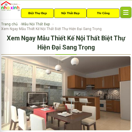
Biệt Thự Đẹp
Nội Thất Đẹp
Thi Công
T
o
Trang chủ
Mẫu Nội Thất Đẹp
g
Xem Ngay Mẫu Thiết Kế Nội Thất Biệt Thự Hiện Đại Sang Trọng
g
Xem Ngay Mẫu Thiết Kế Nội Thất Biệt Thự
l
e
Hiện Đại Sang Trọng
n
a
v
i
g
a
t
i
o
n