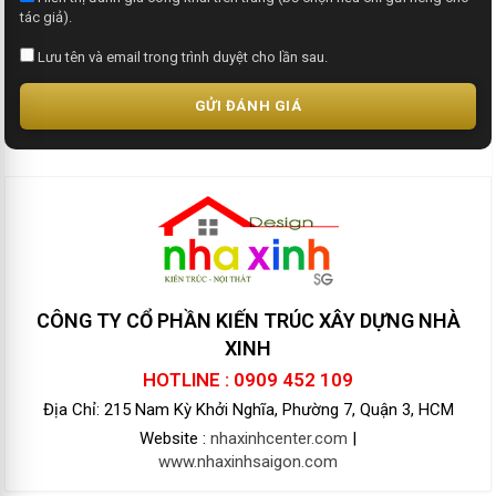
tác giả).
Lưu tên và email trong trình duyệt cho lần sau.
GỬI ĐÁNH GIÁ
CÔNG TY CỔ PHẦN KIẾN TRÚC XÂY DỰNG NHÀ
XINH
HOTLINE : 0909 452 109
Địa Chỉ: 215 Nam Kỳ Khởi Nghĩa, Phường 7, Quận 3, HCM
Website :
nhaxinhcenter.com
|
www.nhaxinhsaigon.com