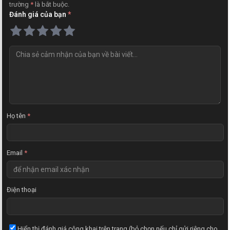
trường
*
là bắt buộc.
Đánh giá của bạn
*
N
h
ậ
n
x
é
t
Họ tên
*
Email
*
Điện thoại
Hiển thị đánh giá công khai trên trang (bỏ chọn nếu chỉ gửi riêng cho