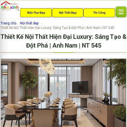
Biệt Thự Đẹp
Nội Thất Đẹp
Thi Công
T
o
Trang chủ
Nội thất đẹp
g
Thiết Kế Nội Thất Hiện Đại Luxury: Sáng Tạo & Đột Phá | Anh Nam | NT 545
g
Thiết Kế Nội Thất Hiện Đại Luxury: Sáng Tạo &
l
e
Đột Phá | Anh Nam | NT 545
n
a
v
i
g
a
t
i
o
n