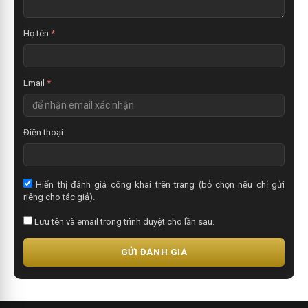
x
é
t
Họ tên
*
Email
*
Điện thoại
Hiển thị đánh giá công khai trên trang (bỏ chọn nếu chỉ gửi
riêng cho tác giả).
Lưu tên và email trong trình duyệt cho lần sau.
GỬI ĐÁNH GIÁ