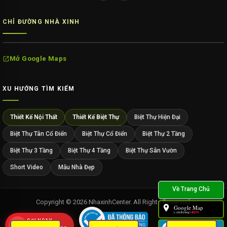
CHỈ ĐƯỜNG NHÀ XINH
Mở Google Maps
XU HƯỚNG TÌM KIẾM
Thiết Kế Nội Thất
Thiết Kế Biệt Thự
Biệt Thự Hiện Đại
Biệt Thự Tân Cổ Điển
Biệt Thự Cổ Điển
Biệt Thự 2 Tầng
Biệt Thự 3 Tầng
Biệt Thự 4 Tầng
Biệt Thự Sân Vườn
Short Video
Mẫu Nhà Đẹp
Copyright © 2026 NhaxinhCenter. All Rights Reserved.
Google Map
L.chỉ đường:
140275
GỌI NGAY