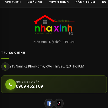
GIỚI THIỆU
NHÂN SỰ
TUYỂN DỤNG
CÔNG TRÌNH
BỘ 
Kiến trúc · Nội thất · TP.HCM
TRỤ SỞ CHÍNH
215 Nam Kỳ Khởi Nghĩa, P.Võ Thị Sáu, Q.3, TP.HCM
HOTLINE TƯ VẤN
0909 452 109