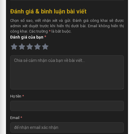
Đánh giá & bình luận bài viết
Chọn số sao, viết nhận xét và gửi. Đánh giá công khai sẽ được
admin xét duyệt trước khi hiển thị dưới bài. Email không hiển thị
công khai. Các trường
*
là bắt buộc.
Đánh giá của bạn
*
N
h
ậ
n
x
é
t
Họ tên
*
Email
*