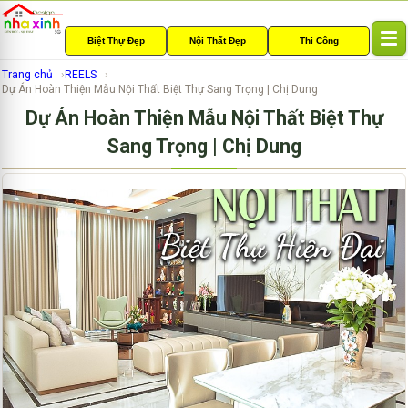
Biệt Thự Đẹp
Nội Thất Đẹp
Thi Công
T
o
Trang chủ
REELS
g
Dự Án Hoàn Thiện Mẫu Nội Thất Biệt Thự Sang Trọng | Chị Dung
g
Dự Án Hoàn Thiện Mẫu Nội Thất Biệt Thự
l
e
Sang Trọng | Chị Dung
n
a
v
i
g
a
t
i
o
n