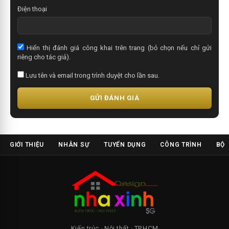
Điện thoại
Hiển thị đánh giá công khai trên trang (bỏ chọn nếu chỉ gửi
riêng cho tác giả).
Lưu tên và email trong trình duyệt cho lần sau.
GỬI ĐÁNH GIÁ
GIỚI THIỆU
NHÂN SỰ
TUYỂN DỤNG
CÔNG TRÌNH
BỘ 
Kiến trúc · Nội thất · TP.HCM