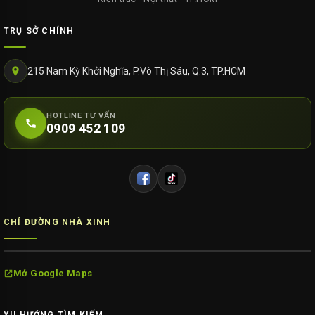
TRỤ SỞ CHÍNH
215 Nam Kỳ Khởi Nghĩa, P.Võ Thị Sáu, Q.3, TP.HCM
HOTLINE TƯ VẤN
0909 452 109
CHỈ ĐƯỜNG NHÀ XINH
Mở Google Maps