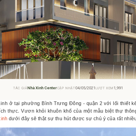
Nhà Xinh Center
04/05/2021
1,991
TÁC GIẢ
CẬP NHẬT
LƯỢT XEM
Linh ở tại phường Bình Trưng Đông - quận 2 với lối thiết 
ch thực. Vươn khỏi khuôn khổ của một mẫu biệt thự thôn
xinh
dưới đây sẽ thật sự thu hút được sự chú ý của rất nhiều