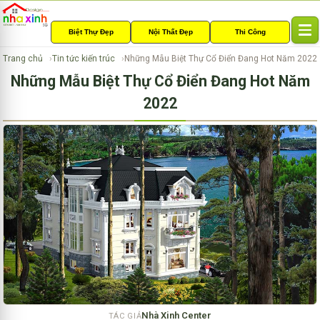
Biệt Thự Đẹp
Nội Thất Đẹp
Thi Công
T
o
Trang chủ
Tin tức kiến trúc
Những Mẫu Biệt Thự Cổ Điển Đang Hot Năm 2022
g
Những Mẫu Biệt Thự Cổ Điển Đang Hot Năm
g
l
2022
e
n
a
v
i
g
a
t
i
o
n
Nhà Xinh Center
TÁC GIẢ