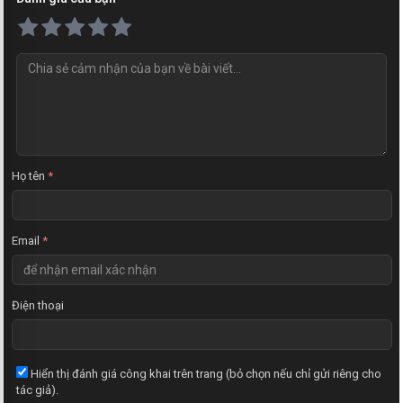
N
h
ậ
n
x
é
t
Họ tên
*
Email
*
Điện thoại
Hiển thị đánh giá công khai trên trang (bỏ chọn nếu chỉ gửi riêng cho
tác giả).