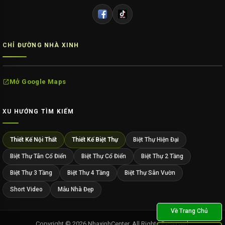
CHỈ ĐƯỜNG NHÀ XINH
Mở Google Maps
XU HƯỚNG TÌM KIẾM
Thiết Kế Nội Thất
Thiết Kế Biệt Thự
Biệt Thự Hiện Đại
Biệt Thự Tân Cổ Điển
Biệt Thự Cổ Điển
Biệt Thự 2 Tầng
Biệt Thự 3 Tầng
Biệt Thự 4 Tầng
Biệt Thự Sân Vườn
Short Video
Mẫu Nhà Đẹp
Copyright © 2026 NhaxinhCenter. All Rights Reserved.