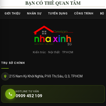
BẠN CÓ THỂ QUAN TÂM
GIỚI THIỆU
NHÂN SỰ
TUYỂN DỤNG
CÔNG TRÌNH
BỘ 
Kiến trúc · Nội thất · TP.HCM
TRỤ SỞ CHÍNH
215 Nam Kỳ Khởi Nghĩa, P.Võ Thị Sáu, Q.3, TP.HCM
HOTLINE TƯ VẤN
0909 452 109