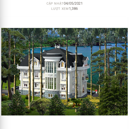
04/05/2021
CẬP NHẬT
1,386
LƯỢT XEM