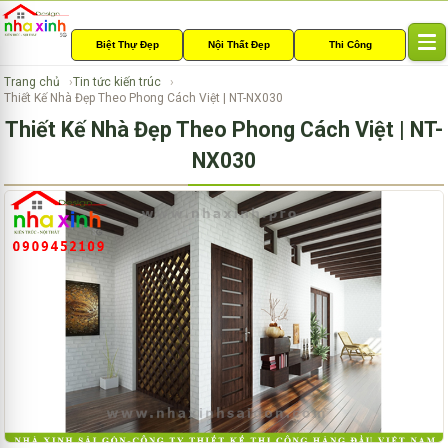
Biệt Thự Đẹp
Nội Thất Đẹp
Thi Công
T
o
Trang chủ
Tin tức kiến trúc
g
Thiết Kế Nhà Đẹp Theo Phong Cách Việt | NT-NX030
g
Thiết Kế Nhà Đẹp Theo Phong Cách Việt | NT-
l
e
NX030
n
a
v
i
g
a
t
i
o
n