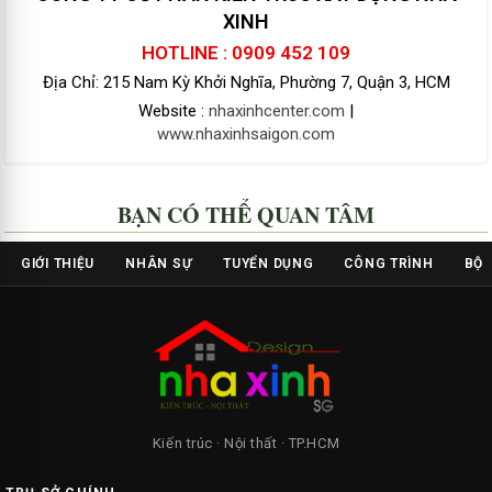
XINH
HOTLINE : 0909 452 109
Địa Chỉ: 215 Nam Kỳ Khởi Nghĩa, Phường 7, Quận 3, HCM
Website :
nhaxinhcenter.com
|
www.nhaxinhsaigon.com
BẠN CÓ THỂ QUAN TÂM
GIỚI THIỆU
NHÂN SỰ
TUYỂN DỤNG
CÔNG TRÌNH
BỘ 
Kiến trúc · Nội thất · TP.HCM