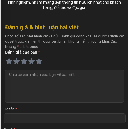
kinh nghiệm, nhằm mang đến thông tin hữu ích nhất cho khách
hàng, đối tác và độc giả.
Đánh giá & bình luận bài viết
Chọn số sao, viết nhận xét và gửi. Đánh giá công khai sẽ được admin xét
duyệt trước khi hiển thị dưới bài. Email không hiển thị công khai. Các
trường
*
là bắt buộc.
Đánh giá của bạn
*
N
h
ậ
n
x
é
t
Họ tên
*