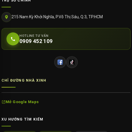
TRỤ SỞ CHÍNH
215 Nam Kỳ Khởi Nghĩa, P.Võ Thị Sáu, Q.3, TP.HCM
HOTLINE TƯ VẤN
0909 452 109
CHỈ ĐƯỜNG NHÀ XINH
Mở Google Maps
XU HƯỚNG TÌM KIẾM