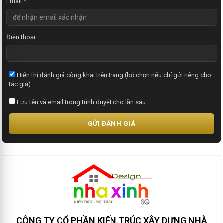
Email
*
Điện thoại
Hiển thị đánh giá công khai trên trang (bỏ chọn nếu chỉ gửi riêng cho
tác giả).
Lưu tên và email trong trình duyệt cho lần sau.
GỬI ĐÁNH GIÁ
CÔNG TY CỔ PHẦN KIẾN TRÚC XÂY DỰNG NHÀ