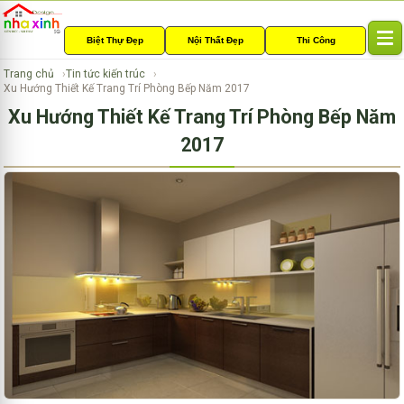
Biệt Thự Đẹp
Nội Thất Đẹp
Thi Công
T
o
Trang chủ
Tin tức kiến trúc
g
Xu Hướng Thiết Kế Trang Trí Phòng Bếp Năm 2017
g
Xu Hướng Thiết Kế Trang Trí Phòng Bếp Năm
l
e
2017
n
a
v
i
g
a
t
i
o
n