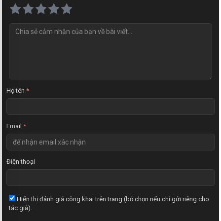
N
h
ậ
n
x
é
t
Họ tên
*
Email
*
Điện thoại
Hiển thị đánh giá công khai trên trang (bỏ chọn nếu chỉ gửi riêng cho
tác giả).