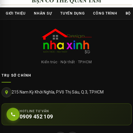
BẠN CÓ THỂ QUAN TÂM
GIỚI THIỆU
NHÂN SỰ
TUYỂN DỤNG
CÔNG TRÌNH
BỘ 
Kiến trúc · Nội thất · TP.HCM
TRỤ SỞ CHÍNH
215 Nam Kỳ Khởi Nghĩa, P.Võ Thị Sáu, Q.3, TP.HCM
HOTLINE TƯ VẤN
0909 452 109