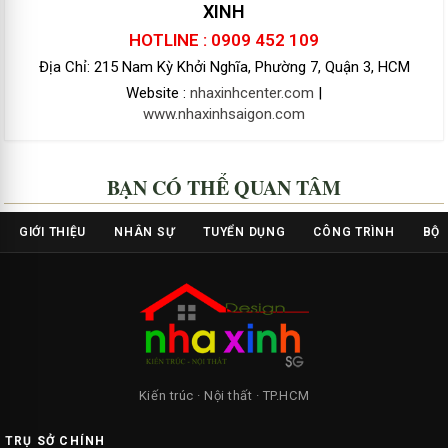
XINH
HOTLINE : 0909 452 109
Địa Chỉ: 215 Nam Kỳ Khởi Nghĩa, Phường 7, Quận 3, HCM
Website :
nhaxinhcenter.com
|
www.nhaxinhsaigon.com
BẠN CÓ THỂ QUAN TÂM
GIỚI THIỆU
NHÂN SỰ
TUYỂN DỤNG
CÔNG TRÌNH
BỘ 
Kiến trúc · Nội thất · TP.HCM
TRỤ SỞ CHÍNH