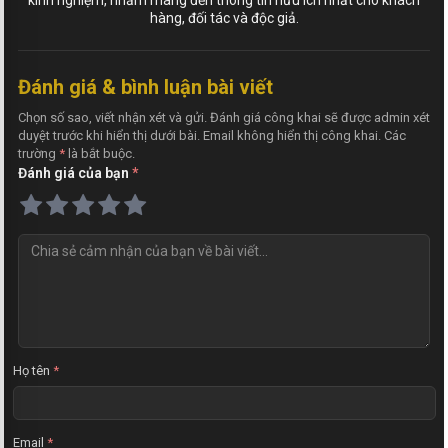
kinh nghiệm, nhằm mang đến thông tin hữu ích nhất cho khách
hàng, đối tác và độc giả.
Đánh giá & bình luận bài viết
Chọn số sao, viết nhận xét và gửi. Đánh giá công khai sẽ được admin xét
duyệt trước khi hiển thị dưới bài. Email không hiển thị công khai. Các
trường
*
là bắt buộc.
Đánh giá của bạn
*
N
h
ậ
n
x
é
t
Họ tên
*
Email
*