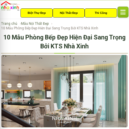
Biệt Thự Đẹp
Nội Thất Đẹp
Thi Công
T
o
Trang chủ
Mẫu Nội Thất Đẹp
g
10 Mẫu Phòng Bếp Đẹp Hiện Đại Sang Trọng Bởi KTS Nhà Xinh
g
10 Mẫu Phòng Bếp Đẹp Hiện Đại Sang Trọng
l
e
Bởi KTS Nhà Xinh
n
a
v
i
g
a
t
i
o
n