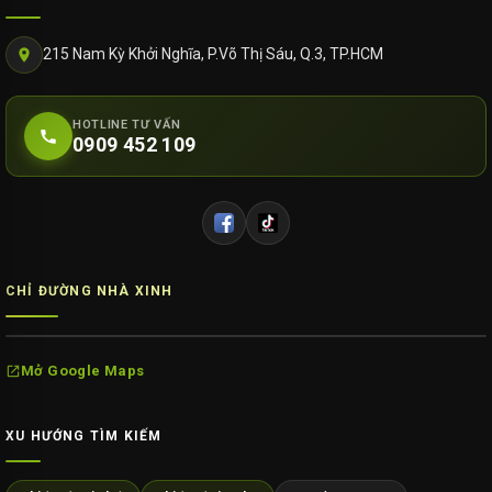
215 Nam Kỳ Khởi Nghĩa, P.Võ Thị Sáu, Q.3, TP.HCM
HOTLINE TƯ VẤN
0909 452 109
CHỈ ĐƯỜNG NHÀ XINH
Mở Google Maps
XU HƯỚNG TÌM KIẾM