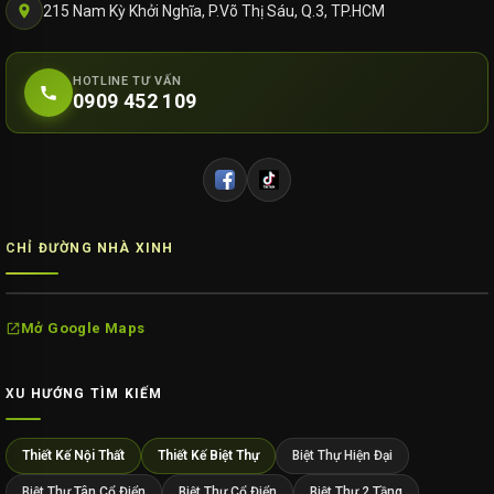
215 Nam Kỳ Khởi Nghĩa, P.Võ Thị Sáu, Q.3, TP.HCM
HOTLINE TƯ VẤN
0909 452 109
CHỈ ĐƯỜNG NHÀ XINH
Mở Google Maps
XU HƯỚNG TÌM KIẾM
Thiết Kế Nội Thất
Thiết Kế Biệt Thự
Biệt Thự Hiện Đại
Biệt Thự Tân Cổ Điển
Biệt Thự Cổ Điển
Biệt Thự 2 Tầng