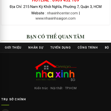
HOTLINE : 0909 452 109
Địa Chỉ: 215 Nam Kỳ Khởi Nghĩa, Phường 7, Quận 3, HCM
Website :
nhaxinhcenter.com
|
www.nhaxinhsaigon.com
BẠN CÓ THỂ QUAN TÂM
GIỚI THIỆU
NHÂN SỰ
TUYỂN DỤNG
CÔNG TRÌNH
BỘ 
Kiến trúc · Nội thất · TP.HCM
TRỤ SỞ CHÍNH