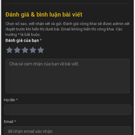
Đánh giá & bình luận bài viết
Chọn số sao, viết nhận xét và gửi. Đánh giá công khai sẽ được admin xét
duyệt trước khi hiển thị dưới bài. Email không hiển thị công khai. Các
trường
*
là bắt buộc.
Đánh giá của bạn
*
N
h
ậ
n
x
é
t
Họ tên
*
Email
*