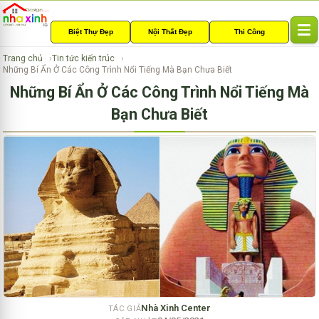
Biệt Thự Đẹp
Nội Thất Đẹp
Thi Công
T
o
Trang chủ
Tin tức kiến trúc
g
Những Bí Ẩn Ở Các Công Trình Nổi Tiếng Mà Bạn Chưa Biết
g
Những Bí Ẩn Ở Các Công Trình Nổi Tiếng Mà
l
e
Bạn Chưa Biết
n
a
v
i
g
a
t
i
o
n
Nhà Xinh Center
TÁC GIẢ